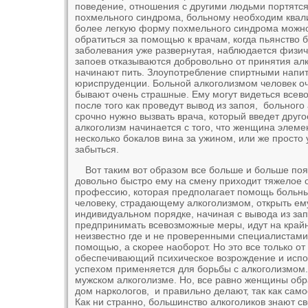
поведение, отношения с другими людьми портятся
похмельного синдрома, больному необходим квал
более легкую форму похмельного синдрома можно 
обратиться за помощью к врачам, когда пьянство 
заболевания уже развернутая, наблюдается физиче
запоев отказываются добровольно от принятия алк
начинают пить. Злоупотребление спиртными напитк
юриспруденции. Больной алкоголизмом человек оч
бывают очень страшные. Ему могут видеться всево
после того как проведут вывод из запоя, больного
срочно нужно вызвать врача, который введет дру
алкоголизм начинается с того, что женщина элеме
несколько бокалов вина за ужином, или же просто 
забыться.
Вот таким вот образом все больше и больше по
довольно быстро ему на смену приходит тяжелое 
профессию, которая предполагает помощь больны
человеку, страдающему алкоголизмом, открыть ему 
индивидуальном порядке, начиная с вывода из запо
предпринимать всевозможные меры, идут на край
неизвестно где и не проверенными специалистами,
помощью, а скорее наоборот. Но это все только о
обеспечивающий психическое возрождение и исполь
успехом применяется для борьбы с алкоголизмом.
мужском алкоголизме. Но, все равно женщины об
дом наркологов, и правильно делают, так как сам
Как ни странно, большинство алкоголиков знают св