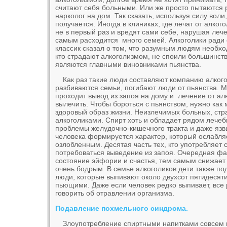
считают себя больными. Или же просто пытаются 
нарколог на дом. Так сказать, используя силу воли,
получается. Иногда в клиниках, где лечат от алко
не в первый раз и вредят сами себе, нарушая ле
самым расходится много семей. Алкоголики ради 
классик сказал о том, что разумным людям необход
кто страдают алкоголизмом, не споили большинст
являются главными виновниками пьянства.
Как раз такие люди составляют компанию алкого
разбиваются семьи, погибают люди от пьянства. М
проходит вывод из запоя на дому и лечение от алк
вылечить. Чтобы бороться с пьянством, нужно ка
здоровый образ жизни. Неизлечимых больных, ст
алкоголиками. Спирт хоть и обладает рядом лечебн
проблемы желудочно-кишечного тракта и даже язвы
человека формируется характер, который ослабляе
озлобленным. Десятая часть тех, кто употребляет 
потребоваться выведение из запоя. Очередная фа
состояние эйфории и счастья, тем самым снижает 
очень бодрым. В семье алкоголиков дети также по
люди, которые выпивают около двухсот пятидесяти
пьющими. Даже если человек редко выпивает, все 
говорить об отравлении организма.
Подавление похмельного синдрома.
Злоупотребление спиртными напитками совсем 