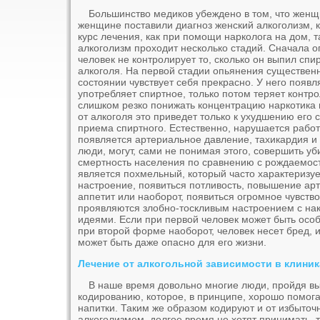
Большинство медиков убеждено в том, что женщ
женщине поставили диагноз женский алкоголизм, к
курс лечения, как при помощи нарколога на дом, т
алкоголизм проходит несколько стадий. Сначала о
человек не контролирует то, сколько он выпил спи
алкоголя. На первой стадии опьянения существенн
состоянии чувствует себя прекрасно. У него появля
употребляет спиртное, только потом теряет контро
слишком резко понижать концентрацию наркотика в
от алкоголя это приведет только к ухудшению его
приема спиртного. Естественно, нарушается работ
появляется артериальное давление, тахикардия и
люди, могут, сами не понимая этого, совершить у
смертность населения по сравнению с рождаемос
является похмельный, который часто характеризуе
настроение, появиться потливость, повышение ар
аппетит или наоборот, появиться огромное чувст
проявляются злобно-тоскливым настроением с нак
идеями. Если при первой человек может быть осо
при второй форме наоборот, человек несет бред, 
может быть даже опасно для его жизни.
Лечение от алкогольной зависимости в клиник
В наше время довольно многие люди, пройдя вы
кодированию, которое, в принципе, хорошо помог
напитки. Таким же образом кодируют и от избыточ
алкоголизмом, долгое время не хотят принимать, 