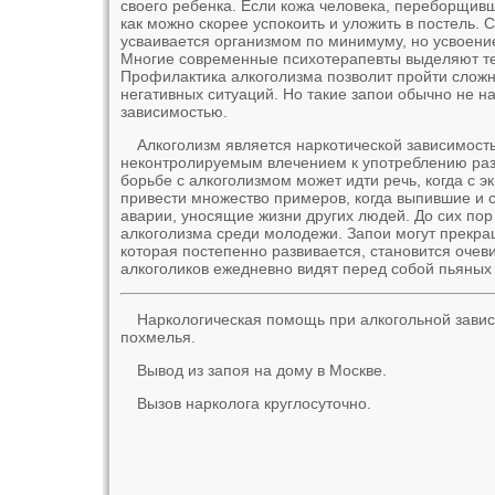
своего ребенка. Если кожа человека, переборщивш
как можно скорее успокоить и уложить в постель. 
усваивается организмом по минимуму, но усвоени
Многие современные психотерапевты выделяют теп
Профилактика алкоголизма позволит пройти слож
негативных ситуаций. Но такие запои обычно не н
зависимостью.
Алкоголизм является наркотической зависимость
неконтролируемым влечением к употреблению раз
борьбе с алкоголизмом может идти речь, когда с 
привести множество примеров, когда выпившие и 
аварии, уносящие жизни других людей. До сих по
алкоголизма среди молодежи. Запои могут прекра
которая постепенно развивается, становится очев
алкоголиков ежедневно видят перед собой пьяных
Наркологическая помощь при алкогольной зависи
похмелья.
Вывод из запоя на дому в Москве.
Вызов нарколога круглосуточно.