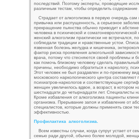
последствий. Поэтому эксперты, проводящие иссл
различным тестам, чтобы определить содержание а
Страдает от алкоголизма в первую очередь сам 
привычка или распущенность, а серьезное заболе
прекращение пьянства обычно приводит к абстин
человека в психической и соматоневрологической 
женский алкоголизм практически не встречался, п
соблюдали традиции и нравственные устои. Описа
язвенная болезнь желудка и кишечника, энтероко
фактор риска проявления алкогольной зависимости
врача, потому что стесняются своей проблемы и б
как помочь близкому человеку сделать правильный
причины, необходимо обратиться к наркологу, псих
Этот человек не был раздавлен и по-прежнему ви
московского наркологического центра составляю
психиатров-наркологов и соответствующие сертифи
женщин увеличилось вдвое, а возраст, в котором 
шестнадцати до четырнадцати лет. Специалисты н
Кроме избавления от алкоголизма пациенты клини
организма. Прерывание запоя и избавление от аб
специалистов, которые должны применять свои те
эффективностью.
Профилактика алкоголизма.
Всем известны случаи, когда супруг устает от с
семью ради другой, обычно более молодой, женщ