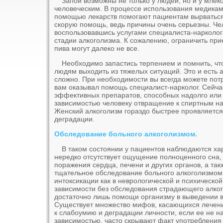
Запои возможны не только у людей, но и у млек
человеческим. В процессе использования медикам
помощью лекарств помогают пациентам вырваться и
скорую помощь, ведь причины очень серьезны. Чел
воспользовавшись услугами специалиста-нарколога
стадии алкоголизма. К сожалению, ограничить при
пива могут далеко не все.
Необходимо запастись терпением и помнить, что
людям выходить из тяжелых ситуаций. Это и есть 
сложно. При необходимости вы всегда можете потр
вам оказывал помощь специалист-нарколог. Сейча
эффективных препаратов, способных надолго или
зависимостью человеку отвращение к спиртным нап
Женский алкоголизм гораздо быстрее проявляется
деградации.
Обследование больного алкоголизмом.
В таком состоянии у пациентов наблюдаются ха
нередко отсутствует ощущение полноценного сна,
поражения сердца, печени и других органов, а та
тщательное обследование больного алкоголизмом
интоксикации как в неврологической и психической
зависимости без обследования страдающего алког
достаточно лишь помощи организму в выведении 
Существует множество мифов, касающихся лечения
к слабоумию и деградации личности, если ее не н
зависимостью, часто скрывают факт употребления